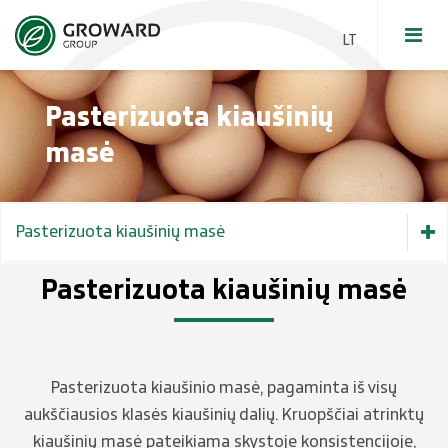
Pasterizuota kiaušinių
Švieži kiaušiniai
masė
Skystos kiaušinių masės
Kiaušinių milteliai
Pasterizuota kiaušinių masė
Baltic Egg Production
Pasterizuota kiaušinių masė
Pasterizuota kiaušinių masė
Pasterizuota kiaušinių trynių masė
Elevatoriai
Pasterizuota kiaušinių baltymų masė
Pasterizuota kiaušinio masė, pagaminta iš visų
aukščiausios klasės kiaušinių dalių. Kruopščiai atrinktų
Grūdai ir žaliavos
kiaušinių masė pateikiama skystoje konsistencijoje,