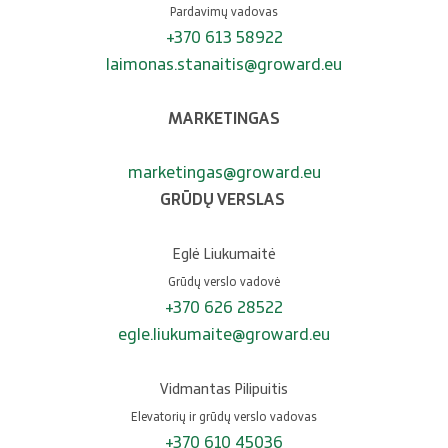
Pardavimų vadovas
+370 613 58922
laimonas.stanaitis@groward.eu
MARKETINGAS
marketingas@groward.eu
GRŪDŲ VERSLAS
Eglė Liukumaitė
Grūdų verslo vadovė
+370 626 28522
egle.liukumaite@groward.eu
Vidmantas Pilipuitis
Elevatorių ir grūdų verslo vadovas
+370 610 45036