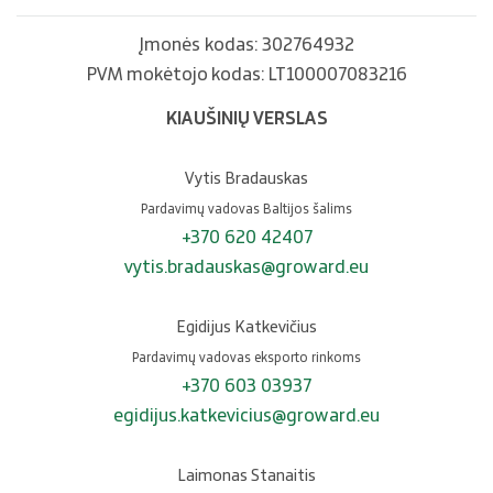
Įmonės kodas: 302764932
PVM mokėtojo kodas: LT100007083216
KIAUŠINIŲ VERSLAS
Vytis Bradauskas
Pardavimų vadovas Baltijos šalims
+370 620 42407
vytis.bradauskas@groward.eu
Egidijus Katkevičius
Pardavimų vadovas eksporto rinkoms
+370 603 03937
egidijus.katkevicius@groward.eu
Laimonas Stanaitis