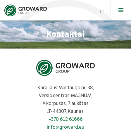
Kontaktai
Švieži kiaušiniai
Skystos kiaušinių masės
Elevatoriai
Kiaušinių milteliai
Grūdai ir žaliavos
Baltic Egg Production
Supirkimas
Karaliaus Mindaugo pr. 38,
Verslo centras MAGNUM,
A korpusas, 7 aukštas
LT-44307, Kaunas
+370 612 61666
info@groward.eu