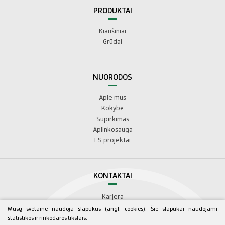
PRODUKTAI
Kiaušiniai
Grūdai
NUORODOS
Apie mus
Kokybė
Supirkimas
Aplinkosauga
ES projektai
KONTAKTAI
Karjera
Kontaktai
Mūsų svetainė naudoja slapukus (angl. cookies). Šie slapukai naudojami
statistikos ir rinkodaros tikslais.