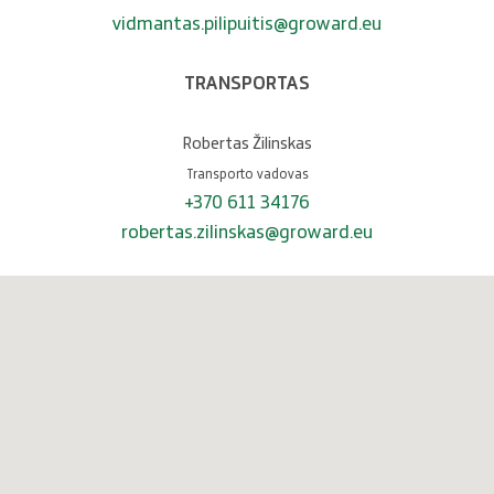
vidmantas.pilipuitis@groward.eu
TRANSPORTAS
Robertas Žilinskas
Transporto vadovas
+370 611 34176
robertas.zilinskas@groward.eu